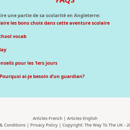
ire une partie de sa scolarité en Angleterre:
aire les bons choix dans cette aventure scolaire
chool vocab
day
seils pour les 1ers jours
Pourquoi ai-je besoin d’un guardian?
Articles-French
|
Articles-English
& Conditions
|
Privacy Policy
| Copyright: The Way To The UK - 20