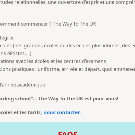
udes relationnelles, une ouverture d’esprit et une compréh
et comment commencer ? The Way To The UK :
ntégrer
coles (des grandes écoles ou des écoles plus intimes, des 
ns élitistes….)
lations avec les écoles et les centres d’examens
ions pratiques : uniforme, arrivée et départ, quoi emmener,
t l’année académique
arding school
“… The Way To The UK est pour vous!
oles et les tarifs,
nous contacter.
FAQS