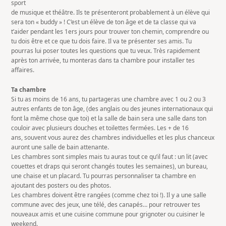
sport
de musique et théâtre. Ils te présenteront probablement à un élève qui
sera ton « buddy » ! C’est un élève de ton âge et de ta classe qui va
t’aider pendant les 1ers jours pour trouver ton chemin, comprendre ou
tu dois être et ce que tu dois faire. Il va te présenter ses amis. Tu
pourras lui poser toutes les questions que tu veux. Très rapidement
après ton arrivée, tu monteras dans ta chambre pour installer tes
affaires.
Ta chambre
Si tu as moins de 16 ans, tu partageras une chambre avec 1 ou 2 ou 3
autres enfants de ton âge, (des anglais ou des jeunes internationaux qui
font la même chose que toi) et la salle de bain sera une salle dans ton
couloir avec plusieurs douches et toilettes fermées. Les + de 16
ans, souvent vous aurez des chambres individuelles et les plus chanceux
auront une salle de bain attenante.
Les chambres sont simples mais tu auras tout ce qu’il faut : un lit (avec
couettes et draps qui seront changés toutes les semaines), un bureau,
une chaise et un placard. Tu pourras personnaliser ta chambre en
ajoutant des posters ou des photos.
Les chambres doivent être rangées (comme chez toi !). Il y a une salle
commune avec des jeux, une télé, des canapés… pour retrouver tes
nouveaux amis et une cuisine commune pour grignoter ou cuisiner le
weekend.