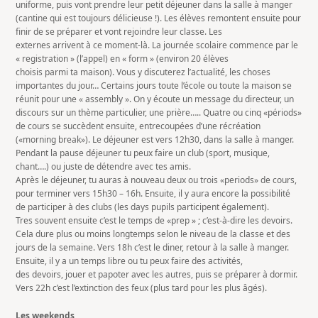
uniforme, puis vont prendre leur petit déjeuner dans la salle à manger
(cantine qui est toujours délicieuse !). Les élèves remontent ensuite pour
finir de se préparer et vont rejoindre leur classe. Les
externes arrivent à ce moment-là. La journée scolaire commence par le
« registration » (l’appel) en « form » (environ 20 élèves
choisis parmi ta maison). Vous y discuterez l’actualité, les choses
importantes du jour… Certains jours toute l’école ou toute la maison se
réunit pour une « assembly ». On y écoute un message du directeur, un
discours sur un thème particulier, une prière….. Quatre ou cinq «périods»
de cours se succèdent ensuite, entrecoupées d’une récréation
(«morning break»). Le déjeuner est vers 12h30, dans la salle à manger.
Pendant la pause déjeuner tu peux faire un club (sport, musique,
chant….) ou juste de détendre avec tes amis.
Après le déjeuner, tu auras à nouveau deux ou trois «periods» de cours,
pour terminer vers 15h30 – 16h. Ensuite, il y aura encore la possibilité
de participer à des clubs (les days pupils participent également).
Tres souvent ensuite c’est le temps de «prep » ; c’est-à-dire les devoirs.
Cela dure plus ou moins longtemps selon le niveau de la classe et des
jours de la semaine. Vers 18h c’est le diner, retour à la salle à manger.
Ensuite, il y a un temps libre ou tu peux faire des activités,
des devoirs, jouer et papoter avec les autres, puis se préparer à dormir.
Vers 22h c’est l’extinction des feux (plus tard pour les plus âgés).
Les weekends