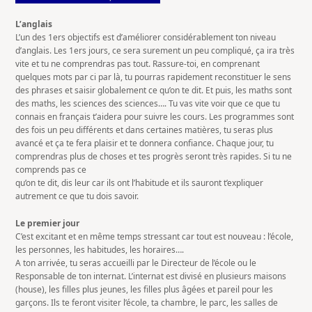
L’anglais
L’un des 1ers objectifs est d’améliorer considérablement ton niveau
d’anglais. Les 1ers jours, ce sera surement un peu compliqué, ça ira très
vite et tu ne comprendras pas tout. Rassure-toi, en comprenant
quelques mots par ci par là, tu pourras rapidement reconstituer le sens
des phrases et saisir globalement ce qu’on te dit. Et puis, les maths sont
des maths, les sciences des sciences…. Tu vas vite voir que ce que tu
connais en français t’aidera pour suivre les cours. Les programmes sont
des fois un peu différents et dans certaines matières, tu seras plus
avancé et ça te fera plaisir et te donnera confiance. Chaque jour, tu
comprendras plus de choses et tes progrès seront très rapides. Si tu ne
comprends pas ce
qu’on te dit, dis leur car ils ont l’habitude et ils sauront t’expliquer
autrement ce que tu dois savoir.
Le premier jour
C’est excitant et en même temps stressant car tout est nouveau : l’école,
les personnes, les habitudes, les horaires….
A ton arrivée, tu seras accueilli par le Directeur de l’école ou le
Responsable de ton internat. L’internat est divisé en plusieurs maisons
(house), les filles plus jeunes, les filles plus âgées et pareil pour les
garçons. Ils te feront visiter l’école, ta chambre, le parc, les salles de