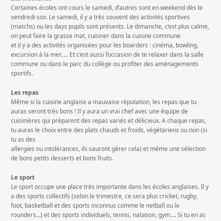
Certaines écoles ont cours le samedi, d’autres sont en weekend dès le
vendredi soir. Le samedi, il y a très souvent des activités sportives
(matchs) ou les days pupils sont présents. Le dimanche, c’est plus calme,
on peut faire la grasse mat, cuisiner dans la cuisine commune
et il y a des activités organisées pour les boarders : cinéma, bowling,
excursion à la mer….. Et c’est aussi l’occasion de te relaxer dans la salle
commune ou dans le parc du collège ou profiter des aménagements
sportifs.
Les repas
Même si la cuisine anglaise a mauvaise réputation, les repas que tu
auras seront très bons ! Il y aura un vrai chef avec une équipe de
cuisinières qui préparent des repas variés et délicieux. A chaque repas,
tu auras le choix entre des plats chauds et froids, végétariens ou non (si
tu as des
allergies ou intolérances, ils sauront gérer cela) et même une sélection
de bons petits desserts et bons fruits.
Le sport
Le sport occupe une place très importante dans les écoles anglaises. Il y
a des sports collectifs (selon le trimestre, ce sera plus cricket, rugby,
foot, basketball et des sports inconnus comme le netball ou le
rounders…) et des sports individuels, tennis, natation, gym…. Si tu en as