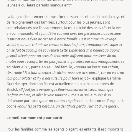
jeunes à qui leurs parents manquaient.”
La fatigue des premiers temps d’immersion, les effets du mal du pays et
de l’éloignement des familles, surtout pour les plus jeunes, sont
contrebalancés par l’encadrement, la multiplicité des activités et la vie
en communauté. «
Le fait d’être souvent avec des personnes nous occupe
l’esprit et nous évite de penser à notre famille. C’est comme un voyage
scolaire, ou une colonie de vacances tous les jours, l’ambiance est super et
on se fait beaucoup de souvenirs! Cette expérience m’a beaucoup appris,
jusqu’à développer un sens de l’entraide suffisant pour me lever 4h du
matin pour réconforter les plus jeunes à qui leurs parents manquaient»,
se
souvient Alix*, partie en 4e. Côté famille,
«quand on laisse son enfant,
c’est raide ! Et il faut accepter de lâcher prise sur la scolarité, car on est trop
loin pour piloter et il y a des tuteurs pour faire le job
», explique Caroline
Guntzberger, dont son fils est actuellement en pensionnat près de
Bristol. «
Il faut juste vérifier que l’environnement est sécurisant, que
l’enfant va bien, et aller le voir souvent.»
, mais aussi le munir d’un
téléphone portable «
pour un contact régulier
» et lui fournir de l’argent de
poche «
pour les petits besoins, un dentifrice perdu, l’achat d’une glace
».
Le meilleur moment pour partir
Pour les familles comme les agents plaçant les enfants, il est important