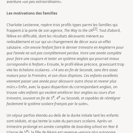
aventure «
un peu extraordinaire
».
Les motivations des familles
Charlotte Lestienne, repère trois profils types parmi les familles qui
[2]
frappent à la porte de son agence,
The Way to the UK
. Tout d’abord,
l’élève en difficulté, dont les résultats décevants mènent au
redoublement et sur qui un changement de décor aura un effet
salutaire. «
On envoie l’enfant faire le dernier trimestre en Angleterre pour
que l’année ne soit pas complètement perdue. Voire une année complète
pour faire une coupure et tester un système anglais qui pourrait mieux
correspondre à l’enfant
.» Ensuite, le profil élève précoce, gravissant trop
vite les échelons scolaires. «
14 ans en fin de Seconde, sans être assez
mature pour la Première, et son choix d’options. Ces enfants excellents
viennent passer une année pour découvrir autre chose et revenir plus
mûrs
.» Enfin, avec la quasi disparition du correspondant anglais, on
trouve «
des enfants qui veulent améliorer leur anglais au cours d’un
e
e
trimestre, souvent en fin de 5
, 4
ou Seconde, et capables de réintégrer
facilement le système scolaire français par la suite
».
Un séjour parfois étendu au-delà de la durée initiale tant les enfants
sont séduits, et qui teinte la suite du parcours scolaire. Après un
trimestre prolongé en année complète de
boarding school
en
Year 8
e
(classe de 5
), la fille de Béata est revenue «
encore plus autonome,