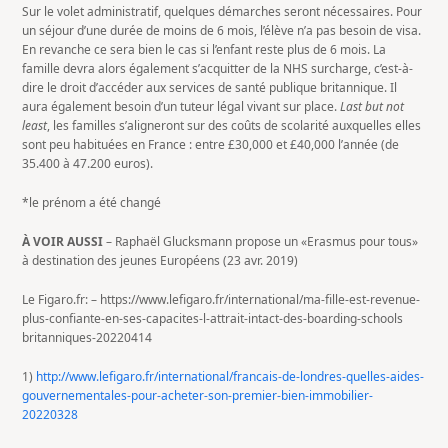
Sur le volet administratif, quelques démarches seront nécessaires. Pour
un séjour d’une durée de moins de 6 mois, l’élève n’a pas besoin de visa.
En revanche ce sera bien le cas si l’enfant reste plus de 6 mois. La
famille devra alors également s’acquitter de la NHS surcharge, c’est-à-
dire le droit d’accéder aux services de santé publique britannique. Il
aura également besoin d’un tuteur légal vivant sur place.
Last but not
least
, les familles s’aligneront sur des coûts de scolarité auxquelles elles
sont peu habituées en France : entre £30,000 et £40,000 l’année (de
35.400 à 47.200 euros).
*le prénom a été changé
À VOIR AUSSI
– Raphaël Glucksmann propose un «Erasmus pour tous»
à destination des jeunes Européens (23 avr. 2019)
Le Figaro.fr: – https://www.lefigaro.fr/international/ma-fille-est-revenue-
plus-confiante-en-ses-capacites-l-attrait-intact-des-boarding-schools
britanniques-20220414
1)
http://www.lefigaro.fr/international/francais-de-londres-quelles-aides-
gouvernementales-pour-acheter-son-premier-bien-immobilier-
20220328