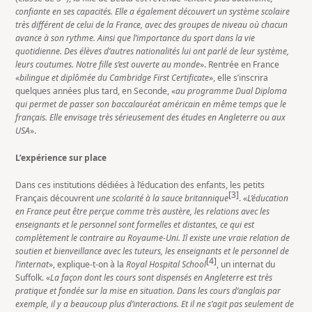
confiante en ses capacités. Elle a également découvert un système scolaire
très différent de celui de la France, avec des groupes de niveau où chacun
avance à son rythme. Ainsi que l’importance du sport dans la vie
quotidienne. Des élèves d’autres nationalités lui ont parlé de leur système,
leurs coutumes. Notre fille s’est ouverte au monde
». Rentrée en France
«
bilingue et diplômée du Cambridge First Certificate
», elle s’inscrira
quelques années plus tard, en Seconde, «
au programme Dual Diploma
qui permet de passer son baccalauréat américain en même temps que le
français. Elle envisage très sérieusement des études en Angleterre ou aux
USA
».
L’expérience sur place
Dans ces institutions dédiées à l’éducation des enfants, les petits
[3]
Français découvrent
une scolarité à la sauce britannique
. «
L’éducation
en France peut être perçue comme très austère, les relations avec les
enseignants et le personnel sont formelles et distantes, ce qui est
complètement le contraire au Royaume-Uni. Il existe une vraie relation de
soutien et bienveillance avec les tuteurs, les enseignants et le personnel de
[4]
l’internat
», explique-t-on à la
Royal Hospital School
, un internat du
Suffolk. «
La façon dont les cours sont dispensés en Angleterre est très
pratique et fondée sur la mise en situation. Dans les cours d’anglais par
exemple, il y a beaucoup plus d’interactions. Et il ne s’agit pas seulement de