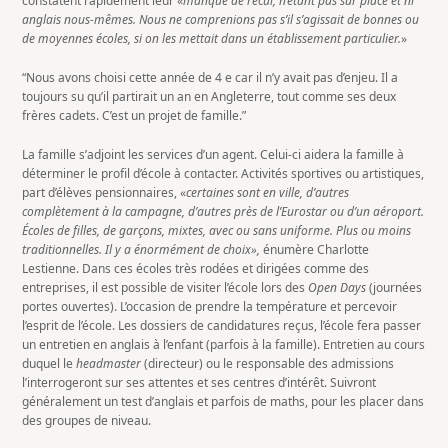
constatent rapidement leur «
manque de recul, n’étant pas sur place et ni
anglais nous-mêmes. Nous ne comprenions pas s’il s’agissait de bonnes ou
de moyennes écoles, si on les mettait dans un établissement particulier.
»
“Nous avons choisi cette année de 4 e car il n’y avait pas d’enjeu. Il a
toujours su qu’il partirait un an en Angleterre, tout comme ses deux
frères cadets. C’est un projet de famille.”
La famille s’adjoint les services d’un agent. Celui-ci aidera la famille à
déterminer le profil d’école à contacter. Activités sportives ou artistiques,
part d’élèves pensionnaires, «
certaines sont en ville, d’autres
complètement à la campagne, d’autres près de l’Eurostar ou d’un aéroport.
Écoles de filles, de garçons, mixtes, avec ou sans uniforme. Plus ou moins
traditionnelles. Il y a
énormément de choix»,
énumère Charlotte
Lestienne. Dans ces écoles très rodées et dirigées comme des
entreprises, il est possible de visiter l’école lors des
Open Days
(journées
portes ouvertes). L’occasion de prendre la température et percevoir
l’esprit de l’école. Les dossiers de candidatures reçus, l’école fera passer
un entretien en anglais à l’enfant (parfois à la famille). Entretien au cours
duquel le
headmaster
(directeur) ou le responsable des admissions
l’interrogeront sur ses attentes et ses centres d’intérêt. Suivront
généralement un test d’anglais et parfois de maths, pour les placer dans
des groupes de niveau.