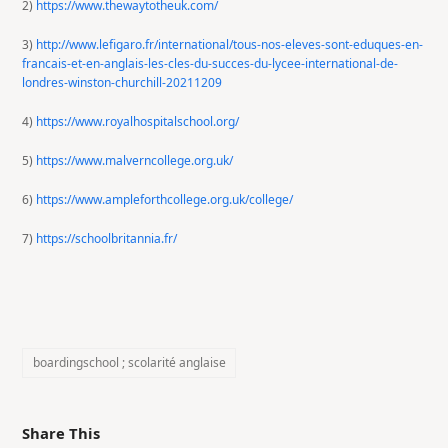
2)
https://www.thewaytotheuk.com/
3)
http://www.lefigaro.fr/international/tous-nos-eleves-sont-eduques-en-
francais-et-en-anglais-les-cles-du-succes-du-lycee-international-de-
londres-winston-churchill-20211209
4)
https://www.royalhospitalschool.org/
5)
https://www.malverncollege.org.uk/
6)
https://www.ampleforthcollege.org.uk/college/
7)
https://schoolbritannia.fr/
boardingschool ; scolarité anglaise
Share This