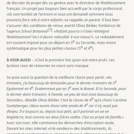
de discuter du projet dès sa genèse avec le directeur de l’établissement
français. Un projet pas toujours bien accueilli par le corps professoral.
«
Ils sont tombés de l’armoire et nous ont demandé comment nous
pouvions faire cela à notre enfant
!» se rappelle un parent. Il faut bien
s’assurer des conditions de retour, avertit Olivia Bédier, fondatrice de
[7]
l’agence
School Britannia
: «
l’enfant pourra t-il bien réintégrer
l’établissement? Va-t-il devoir redoubler à son retour?
». Le redoublement
e
est souvent imposé pour un départ en 3
ou Seconde, mais moins
e
e
systématique pour les plus petites classes (5
et 4
).
À VOIR AUSSI
– «C’est la première fois qu’on voit notre prof»: ces
lycéens ravis de retourner en cours sans masque
Se pose aussi la question de la meilleure classe pour partir. «
Au
e
trimestre, j’ai beaucoup de demandes pour le dernier trimestre de 5
.
e
e
Également en 4
. Évidemment pas en 3
avec le Brevet. Et la Seconde, pour
le dernier demi trimestre. À l’année, un peu de tout mais beaucoup de
e
Secondes
», détaille Olivia Bédier. C’est la classe de 4
qu’a choisi Caroline
e
Guntzberger. «
Nous avons choisi cette année de 4
car il n’y avait pas
d’enjeu. Il a toujours su, depuis tout petit, qu’il partirait un an en
Angleterre, tout comme ses deux frères cadets. C’est un projet de famille.»
Avec son mari, elle commence les démarches d’inscription seule.
Devant les sites internet «
très vendeurs
» des établissements, ils