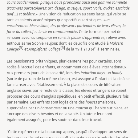
cours académiques, puisque nous proposons aussi une gamme complète
d’activités parascolaires: art, design, musique, sport (voile, cricket, escalade,
golf …) et théâtre
.» Une vision de l’éducation au sens large, qui valorise
tant les talents académiques que sportifs ou artistiques, «
un
encadrement bienveillant, des professeurs partenaires de leurs élèves, la
force du collectif et la vie en communauté»
. Cette formule permet de
renouer avec
«la confiance en soi et le plaisir d’apprendre»,
relève avec
enthousiasme Sophie Faujour, dont les deux fils ont étudié à
Malvern
[5]
[6]
e
College
et
Ampleforth College
de la Y9 à Y13 (4
à Terminale).
Les pensionnats britanniques, pluri-centenaires pour certains, sont
rodés à l’accueil des enfants, et notamment des élèves internationaux.
Aux premiers jours de la scolarité, lors des
induction days
, un
buddy
(sorte de parrain de la même classe), est assigné à l’enfant et l’aide à se
familiariser avec l’établissement. À la place des cours de littérature
anglaise suivis par le reste de la classe, les élèves étrangers se voient
proposer des cours d’anglais spécifiques, en petit effectif, plusieurs fois
par semaine. Les enfants sont logés dans des
houses
(maisons),
supervisées par un
housemaster
ou une
matron
qui habite sur place, et
s’occupe des divers besoins et de la santé. Un tuteur leur sont
également assignés, pour les soutenir dans leur travail.
“Cette expérience m’a beaucoup appris, jusqu’à développer un sens de
l’entraide suffisant pour me lever 4h du matin pour réconforter les plus