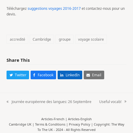
Téléchargez
suggestions voyages 2016-2017
et contactez-nous pour un
devis.
accredité
Cambridge
groupe
voyage scolaire
Share This
Twitter
Facebook
LinkedIn
Email
Useful vocab!
Journée européenne des langues: 26 Septembre
next
previous
post:
post:
Articles-French
|
Articles-English
Cambridge UK |
Terms & Conditions
|
Privacy Policy
| Copyright: The Way
To The UK - 2024 - All Rights Reserved