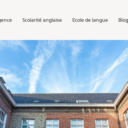
gence
Scolarité anglaise
Ecole de langue
Blo