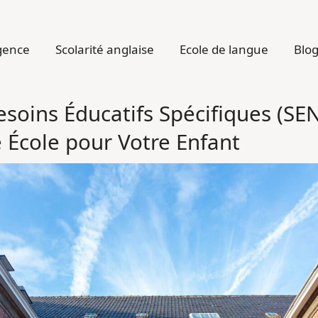
gence
Scolarité anglaise
Ecole de langue
Blo
Besoins Éducatifs Spécifiques (S
e École pour Votre Enfant