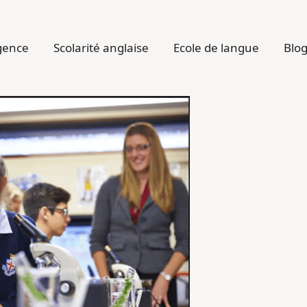
gence
Scolarité anglaise
Ecole de langue
Blo