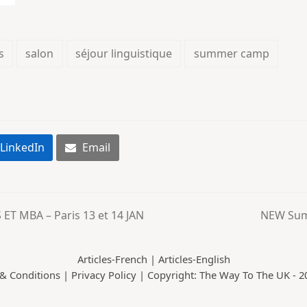
s
salon
séjour linguistique
summer camp
LinkedIn
Email
T MBA – Paris 13 et 14 JAN
NEW Sum
next
post:
Articles-French
|
Articles-English
& Conditions
|
Privacy Policy
| Copyright: The Way To The UK - 20