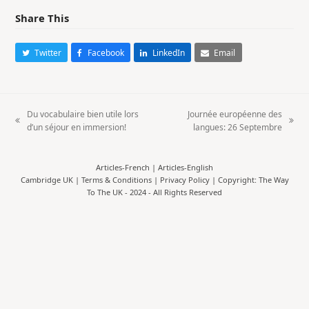
Share This
Twitter
Facebook
LinkedIn
Email
Du vocabulaire bien utile lors
Journée européenne des
previous
next
d’un séjour en immersion!
langues: 26 Septembre
post:
post:
Articles-French
|
Articles-English
Cambridge UK |
Terms & Conditions
|
Privacy Policy
| Copyright: The Way
To The UK - 2024 - All Rights Reserved