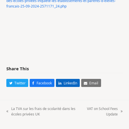
des-ecoles-privees-inquiete-les-etablissements-et-parents-d-eleves-
francais-25-09-2024-2571171_24.php
Share This
Twitter
Facebook
LinkedIn
Email
La TVA sur les frais de scolarité dans les
VAT on School Fees
previous
next
écoles privées UK
Update
post:
post: