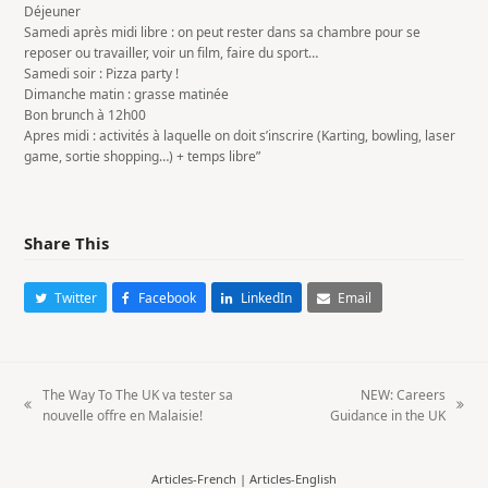
Déjeuner
Samedi après midi libre : on peut rester dans sa chambre pour se
reposer ou travailler, voir un film, faire du sport…
Samedi soir : Pizza party !
Dimanche matin : grasse matinée
Bon brunch à 12h00
Apres midi : activités à laquelle on doit s’inscrire (Karting, bowling, laser
game, sortie shopping…) + temps libre”
Share This
Twitter
Facebook
LinkedIn
Email
The Way To The UK va tester sa
NEW: Careers
previous
next
nouvelle offre en Malaisie!
Guidance in the UK
post:
post:
Articles-French
|
Articles-English