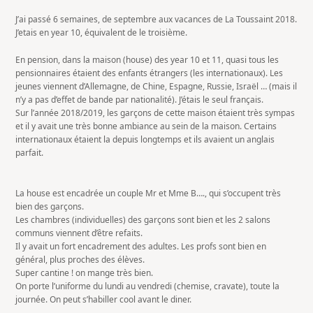
J’ai passé 6 semaines, de septembre aux vacances de La Toussaint 2018.
J’etais en year 10, équivalent de le troisième.
En pension, dans la maison (house) des year 10 et 11, quasi tous les
pensionnaires étaient des enfants étrangers (les internationaux). Les
jeunes viennent d’Allemagne, de Chine, Espagne, Russie, Israël … (mais il
n’y a pas d’effet de bande
par nationalité). J’étais le seul français.
Sur l’année 2018/2019, les garçons de cette maison étaient très sympas
et il y avait une très bonne ambiance au sein de la maison. Certains
internationaux étaient la depuis longtemps et ils avaient un anglais
parfait.
La house est encadrée un couple Mr et Mme B…., qui s’occupent très
bien des garçons.
Les chambres (individuelles) des garçons sont bien et les 2 salons
communs viennent d’être refaits.
Il y avait un fort encadrement des adultes. Les profs sont bien en
général, plus proches des élèves.
Super cantine ! on mange très bien.
On porte l’uniforme du lundi au vendredi (chemise, cravate), toute la
journée. On peut s’habiller cool avant le diner.