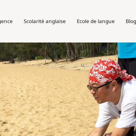
gence
Scolarité anglaise
Ecole de langue
Blo