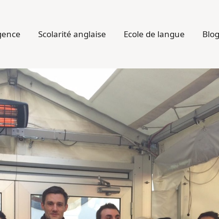
gence
Scolarité anglaise
Ecole de langue
Blo