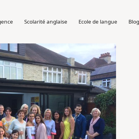
gence
Scolarité anglaise
Ecole de langue
Blo