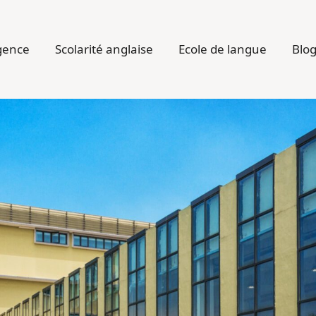
gence
Scolarité anglaise
Ecole de langue
Blo